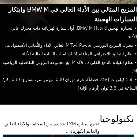
المزيج المثالي بين الأداء العالي في BMW M وابتكار
سيارات الهجينة
• السيارة الهجين BMW M Hybrid، أول سيارة كهربائية ذات محرك عالي
داء.
ك البنزين التوربيني M TwinPower العالي الأداء والثُّماني الأسطوانات.
ام التعليق الاحترافي المتأقلم M لديناميات القيادة العالية الأداء.
• نظام القيادة بالدفع الكلي M xDrive مع مجموعة التروس التفاضلية الرياضية
• 550 كيلووات (748 حصاناً)، عزم دوران 1000 نيوتن متر، تسارع 0-100 كم/
 في 3.8 ثوانٍ (أرقام أوَّلية).
تكنولوجيا
تجمع سيارة XM الجديدة بين الفخامة والأداء العالي
والعالم الكهربائي.