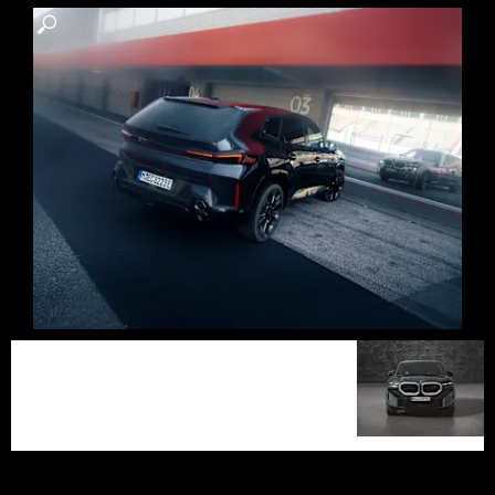
تُبرز الواجهة الأيقونية مدى أناقة
فرادة
تصاميم BMW الفاخرة، من خلال
الشبك الكلوي المضاء "Iconic Glow"
استثنائية.
ومصابيح M المميزة التي تعمل في
النهار.