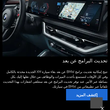
تحديث البرامج عن بعد
تتيح إمكانية تحديث برامج BMW عن بعد بقاء سيارة XM الجديدة محدثة بالكامل
وفي كل الأوقات لتستمتع بأحدث الميزات والوظائف من خلال نقلها إليك بكل
بساطة عبر الأثير. عند توفر تحديث البرامج عن بعد ستتلقى اشعارات بهذا التحديث
تلقائياً عبر تطبيقاتي من BMW في سيارتك.
إكتشف المزيد
التالي
السابق