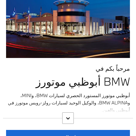
مرحباً بكم في
BMW أبوظبي موتورز
أبوظبي موتورز المستورد الحصري لسيارات BMW، وMINI،
وBMW ALPINA، والوكيل الوحيد لسيارات رولز-رويس موتورز في
أبوظبي والعين.