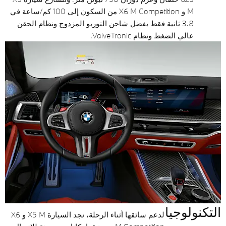
M و X6 M Competition من السكون إلى 100 كم/ساعة في
3.8 ثانية فقط بفضل شاحن التوربو المزدوج ونظام الحقن
عالي الضغط ونظام ValveTronic.
التكنولوجيا
لدعم سائقها أثناء الرحلة، نجد السيارة X5 M و X6