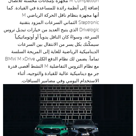
M Competition مجهزة بإمكانات محسنة للاتصال
إضافة إلى أنظمة رائدة للمساعدة في القيادة. كما
أنها مجهزة بنظام ناقل الحركة الرياضي M
Steptronic الثماني السرعات المزود بتقنية
Drivelogic الذي يتيح العديد من خيارات تبديل تروس
السرعة، وسواءً كان الناقل يدوياً أو أوتوماتيكياً
سيمكّنك بكل يسر من الانتقال بين السرعات
الديناميكية الرياضية للغاية إلى المريحة السلسة
تماماً. يضمن لك نظام الدفع الكلي BMW M xDrive
مع نظام التروس التفاضلية M النشط أقصى قدرة
جر مع ديناميكية عالية للقيادة والتوجيه، أثناء
الاستخدام اليومي وفي مضامير السباقات.