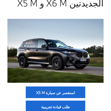
الجديدتين X6 M و X5 M
استفسر عن سيارة X5 M
طلب قيادة تجريبية