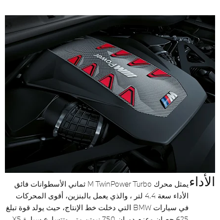
الأداء
يمثل محرك M TwinPower Turbo ثماني الأسطوانات فائق
الأداء سعة 4.4 لتر ، والذي يعمل بالبنزين، أقوى المحركات
في سيارات BMW التي دخلت خط الإنتاج، حيث يولد قوة تبلغ
625 حصان وعزم دوران 750 نيوتن متر. وتتسارع سيارة X5