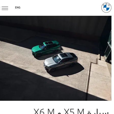
ENG
سيارة X5 M و X6 M