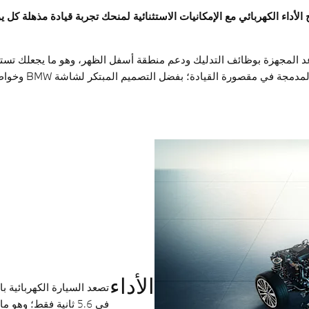
عد المجهزة بوظائف التدليك ودعم منطقة أسفل الظهر، وهو ما يجعلك تستمت
ة القيادة؛ بفضل التصميم المبتكر لشاشة BMW وخواص اللمس والتحكم الصوتي.
الأداء
في 5.6 ثانية فقط؛ و