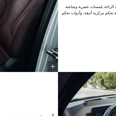
للسيارة iX1 أقصى درجات الراحة بلمسات عصرية وشاشة
دة تحكم مركزية أنيقة، وأدوات تحكم