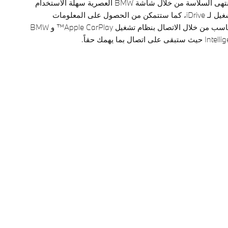
تفاعل مع سيارتك iX1 بمنتهى السلاسة من خلال شاشة BMW العصرية سهلة الاستخدام
والمزودة بأحدث نظام تشغيل لـ iDrive، كما ستتمكن من الحصول على المعلومات
الصحيحة في الوقت المناسب من خلال الاتصال بنظام تشغيل Apple CarPlay™ و BMW
 بما يهمك حقاً.