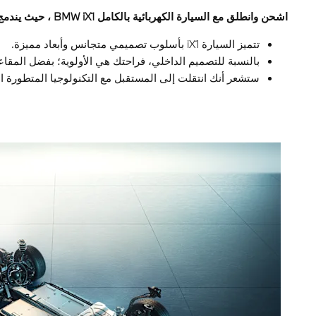
اشحن وانطلق مع السيارة الكهربائية بالكامل BMW iX1 ، حيث يندمج الأداء الكهربائي مع الإمكانيات الاستثنائية لمنحك تجربة قيادة مذهلة كل يوم.
تتميز السيارة iX1 بأسلوب تصميمي متجانس وأبعاد مميزة.
بالنسبة للتصميم الداخلي، فراحتك هي الأولوية؛ بفضل المقا
ستشعر أنك انتقلت إلى المستقبل مع التكنولوجيا المتطورة المدمجة في مقصور