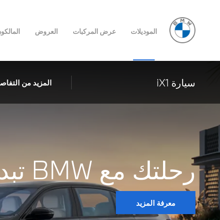
الموديلات
عرض المركبات
العروض
المالكو
سيارة iX1
المزيد من التفاص
رحلتك مع BMW تبدأ من هنا!
معرفة المزيد