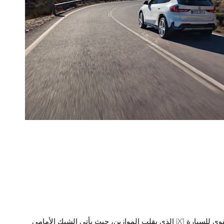
تألق مع الحضور القوي للسيارة iX1 الذي يقلب الموازين، حيث يأتي الشبك الأمامي